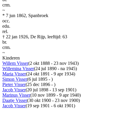
crm.
~
*
7 jun 1862, Spanbroek
occ.
edu.
rel.
†
22 jan 1926, De Rijp, leeftijd: 63
br.
crm.
~
Kinderen
Willem Visser
(2 okt 1888 - 23 nov 1943)
Willemina Visser
(24 jul 1890 - na 1945)
Maria Visser
(24 okt 1891 - 9 apr 1934)
Simon Visser
(6 jul 1895 - )
Pieter Visser
(25 dec 1896 - )
Jacob Visser
(20 jul 1898 - 13 sep 1901)
Marinus Visser
(10 nov 1899 - 9 apr 1940)
Daatje Visser
(30 okt 1900 - 23 nov 1900)
Jacob Visser
(19 sep 1901 - 6 okt 1901)