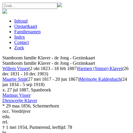
Inhoud
Opstartkaart
Familienamen
Index
Contact
Zoek
Stamboom familie Klaver - de Jong - Gezinskaart
Stamboom familie Klaver - de Jong - Gezinskaart
Willem Visser
(2 okt 1823 - 18 feb 1887)
Siemen (Simon) Klaver
(26
dec 1831 - 10 dec 1903)
Maartje Smit
(27 mei 1817 - 20 jun 1867)
Meijnotje Kaldenbach
(24
jan 1834 - 5 sep 1918)
x.
27 jul 1887, Spanbroek
Marinus Visser
Dieuwertje Klaver
*
29 maa 1856, Schermerhorn
occ.
Veedrijver
edu.
rel.
†
1 mei 1934, Purmerend, leeftijd: 78
br.